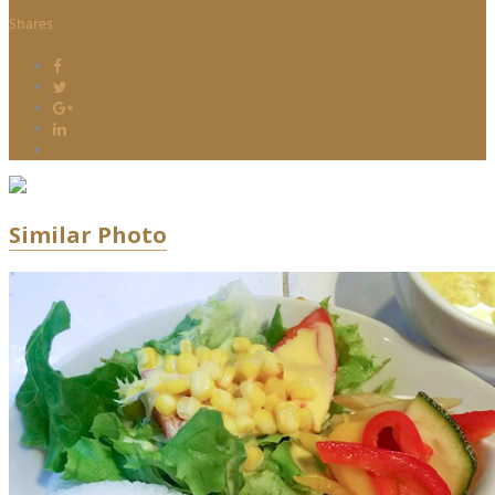
Shares
Similar Photo