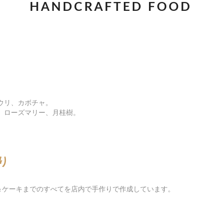
HANDCRAFTED FOOD
ウリ、カボチャ。
、ローズマリー、月桂樹。
り
＆ケーキまでのすべてを店内で手作りで作成しています。