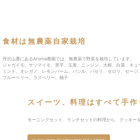
食材は無農薬自家栽培
丹沢山麓にあるAroma農園では、無農薬で野菜を栽培しています。
ジャガイモ、サツマイモ、里芋、玉葱、ニンジン、大根、白菜、キュ
ミント、オレガノ、レモンバーム、バジル、パセリ、セロリ、セージ
ブルーベリー、ラズベリー、柚子
スイーツ、料理はすべて手作
モーニングセット、ランチセットの料理から、クッキー