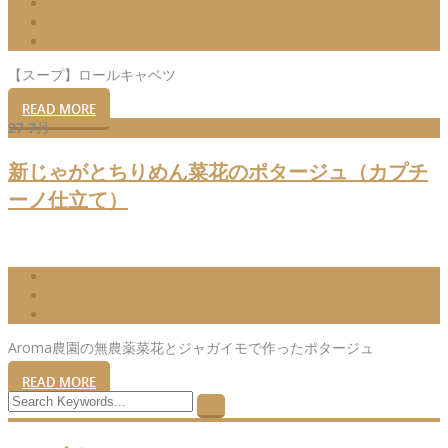
07.27.2019
Soup
0
【スープ】ロールキャベツ
READ MORE
27
7月
新じゃがとちりめん菜花のポタージュ（カプチ
ーノ仕立て）
07.27.2019
Soup
0
Aroma農園の無農薬菜花とジャガイモで作ったポタージュ
READ MORE